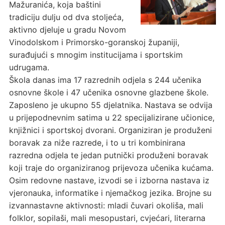
Mažuranića, koja baštini
tradiciju dulju od dva stoljeća,
aktivno djeluje u gradu Novom
Vinodolskom i Primorsko-goranskoj županiji,
surađujući s mnogim institucijama i sportskim
udrugama.
Škola danas ima 17 razrednih odjela s 244 učenika
osnovne škole i 47 učenika osnovne glazbene škole.
Zaposleno je ukupno 55 djelatnika. Nastava se odvija
u prijepodnevnim satima u 22 specijalizirane učionice,
knjižnici i sportskoj dvorani. Organiziran je produženi
boravak za niže razrede, i to u tri kombinirana
razredna odjela te jedan putnički produženi boravak
koji traje do organiziranog prijevoza učenika kućama.
Osim redovne nastave, izvodi se i izborna nastava iz
vjeronauka, informatike i njemačkog jezika. Brojne su
izvannastavne aktivnosti: mladi čuvari okoliša, mali
folklor, sopilaši, mali mesopustari, cvjećari, literarna