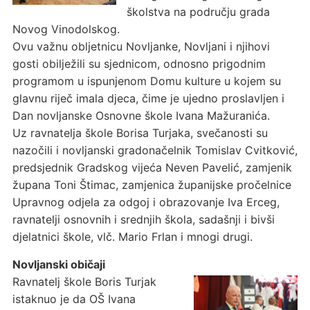
školstva na području grada
Novog Vinodolskog.
Ovu važnu obljetnicu Novljanke, Novljani i njihovi
gosti obilježili su sjednicom, odnosno prigodnim
programom u ispunjenom Domu kulture u kojem su
glavnu riječ imala djeca, čime je ujedno proslavljen i
Dan novljanske Osnovne škole Ivana Mažuranića.
Uz ravnatelja škole Borisa Turjaka, svečanosti su
nazočili i novljanski gradonačelnik Tomislav Cvitković,
predsjednik Gradskog vijeća Neven Pavelić, zamjenik
župana Toni Štimac, zamjenica županijske pročelnice
Upravnog odjela za odgoj i obrazovanje Iva Erceg,
ravnatelji osnovnih i srednjih škola, sadašnji i bivši
djelatnici škole, vlč. Mario Frlan i mnogi drugi.
Novljanski običaji
Ravnatelj škole Boris Turjak
istaknuo je da OŠ Ivana