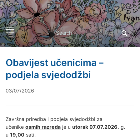
Search
Toggle
for:
mobile
menu
Obavijest učenicima –
podjela svjedodžbi
03/07/2026
Završna priredba i podjela svjedodžbi za
učenike
osmih razreda
je u
utorak 07.07.2026.
g.
u
19,00
sati.