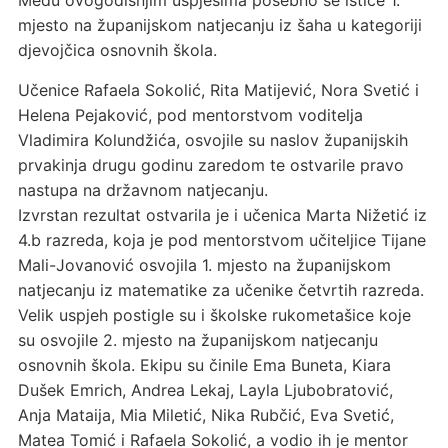
Među ovogodišnjim uspjesima posebno se ističe 1.
mjesto na županijskom natjecanju iz šaha u kategoriji
djevojčica osnovnih škola.
Učenice Rafaela Sokolić, Rita Matijević, Nora Svetić i
Helena Pejaković, pod mentorstvom voditelja
Vladimira Kolundžića, osvojile su naslov županijskih
prvakinja drugu godinu zaredom te ostvarile pravo
nastupa na državnom natjecanju.
Izvrstan rezultat ostvarila je i učenica Marta Nižetić iz
4.b razreda, koja je pod mentorstvom učiteljice Tijane
Mali-Jovanović osvojila 1. mjesto na županijskom
natjecanju iz matematike za učenike četvrtih razreda.
Velik uspjeh postigle su i školske rukometašice koje
su osvojile 2. mjesto na županijskom natjecanju
osnovnih škola. Ekipu su činile Ema Buneta, Kiara
Dušek Emrich, Andrea Lekaj, Layla Ljubobratović,
Anja Mataija, Mia Miletić, Nika Rubčić, Eva Svetić,
Matea Tomić i Rafaela Sokolić, a vodio ih je mentor