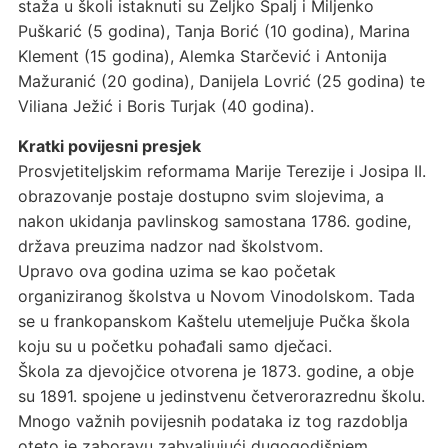
staža u školi istaknuti su Željko Špalj i Miljenko
Puškarić (5 godina), Tanja Borić (10 godina), Marina
Klement (15 godina), Alemka Starčević i Antonija
Mažuranić (20 godina), Danijela Lovrić (25 godina) te
Viliana Ježić i Boris Turjak (40 godina).
Kratki povijesni presjek
Prosvjetiteljskim reformama Marije Terezije i Josipa II.
obrazovanje postaje dostupno svim slojevima, a
nakon ukidanja pavlinskog samostana 1786. godine,
država preuzima nadzor nad školstvom.
Upravo ova godina uzima se kao početak
organiziranog školstva u Novom Vinodolskom. Tada
se u frankopanskom Kaštelu utemeljuje Pučka škola
koju su u početku pohađali samo dječaci.
Škola za djevojčice otvorena je 1873. godine, a obje
su 1891. spojene u jedinstvenu četverorazrednu školu.
Mnogo važnih povijesnih podataka iz tog razdoblja
oteto je zaboravu zahvaljujući dugogodišnjem