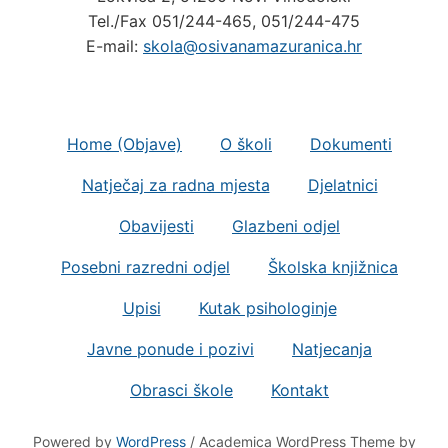
Tel./Fax 051/244-465, 051/244-475
E-mail:
skola@osivanamazuranica.hr
Home (Objave)
O školi
Dokumenti
Natječaj za radna mjesta
Djelatnici
Obavijesti
Glazbeni odjel
Posebni razredni odjel
Školska knjižnica
Upisi
Kutak psihologinje
Javne ponude i pozivi
Natjecanja
Obrasci škole
Kontakt
Powered by
WordPress
/ Academica WordPress Theme by