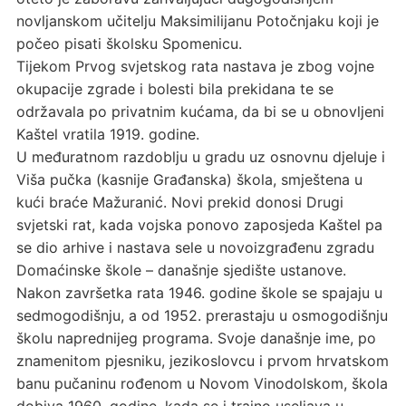
novljanskom učitelju Maksimilijanu Potočnjaku koji je
počeo pisati školsku Spomenicu.
Tijekom Prvog svjetskog rata nastava je zbog vojne
okupacije zgrade i bolesti bila prekidana te se
održavala po privatnim kućama, da bi se u obnovljeni
Kaštel vratila 1919. godine.
U međuratnom razdoblju u gradu uz osnovnu djeluje i
Viša pučka (kasnije Građanska) škola, smještena u
kući braće Mažuranić. Novi prekid donosi Drugi
svjetski rat, kada vojska ponovo zaposjeda Kaštel pa
se dio arhive i nastava sele u novoizgrađenu zgradu
Domaćinske škole – današnje sjedište ustanove.
Nakon završetka rata 1946. godine škole se spajaju u
sedmogodišnju, a od 1952. prerastaju u osmogodišnju
školu naprednijeg programa. Svoje današnje ime, po
znamenitom pjesniku, jezikoslovcu i prvom hrvatskom
banu pučaninu rođenom u Novom Vinodolskom, škola
dobiva 1960. godine, kada se i trajno useljava u