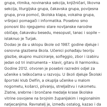
grupa, ritmika, novinarska sekcija, knjižničari, likovna
sekcija, liturgijska grupa, čakavska grupa, povijesna
grupa, prva pomoć, školska klapa, vokalna grupa,
vršnjaci pomagači i informatika. Posebno smo
ponosni što njegujemo stare novljanske narodne
običaje, čakavsku besedu, mesopust, tanac i sopile –
istaknuo je Turjak.
Dodao je da u sklopu škole od 1987. godine djeluje i
osnovna glazbena škola. Učenici pohađaju teoriju
glazbe, skupno muziciranje, solfeggio, zbor i izabiru
jedan od tri instrumenta – klavir, gitaru ili harmoniku.
Godine 2012. otvoren je posebni razredni odjel za
učenike s teškoćama u razvoju. U školi djeluje Školski
športski klub Delfin, a okuplja učenike u malom
nogometu, košarci, plivanju, streljaštvu i rukometu.
Zlatne, srebrne i brončane medalje krase školske
vitrine osvojene na brojnim županijskim i regionalnim
natjecanjima. Ravnatelj je, između ostalog, kazao i da