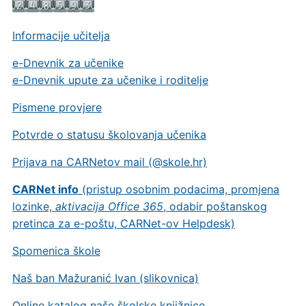
Informacije učitelja
e-Dnevnik za učenike
e-Dnevnik upute za učenike i roditelje
Pismene provjere
Potvrde o statusu školovanja učenika
Prijava na CARNetov mail (@skole.hr)
CARNet info
(pristup osobnim podacima, promjena
lozinke,
aktivacija Office 365
, odabir poštanskog
pretinca za e-poštu, CARNet-ov Helpdesk)
Spomenica škole
Naš ban Mažuranić Ivan (slikovnica)
Online katalog naše školske knjižnice