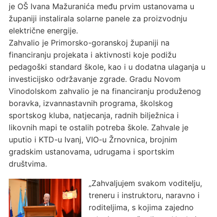
je OŠ Ivana Mažuranića među prvim ustanovama u
županiji instalirala solarne panele za proizvodnju
električne energije.
Zahvalio je Primorsko-goranskoj županiji na
financiranju projekata i aktivnosti koje podižu
pedagoški standard škole, kao i u dodatna ulaganja u
investicijsko održavanje zgrade. Gradu Novom
Vinodolskom zahvalio je na financiranju produženog
boravka, izvannastavnih programa, školskog
sportskog kluba, natjecanja, radnih bilježnica i
likovnih mapi te ostalih potreba škole. Zahvale je
uputio i KTD-u Ivanj, VIO-u Žrnovnica, brojnim
gradskim ustanovama, udrugama i sportskim
društvima.
„Zahvaljujem svakom voditelju,
treneru i instruktoru, naravno i
roditeljima, s kojima zajedno