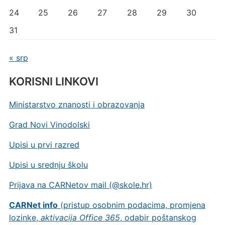
24
25
26
27
28
29
30
31
« srp
KORISNI LINKOVI
Ministarstvo znanosti i obrazovanja
Grad Novi Vinodolski
Upisi u prvi razred
Upisi u srednju školu
Prijava na CARNetov mail (@skole.hr)
CARNet info
(pristup osobnim podacima, promjena
lozinke,
aktivacija Office 365
, odabir poštanskog