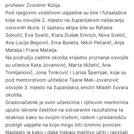
profesor Zvonimir Kutija.
Pod njegovim vodstvom uspješne su bile i futsalašice
koje su osvojile 2. mjesto na županijskom natjecanju
osnovnih škola. U sastavu ekipe bile su Rafaela
Sokolić, Eva Svetić, Kiara Dušek Emrich, Nora Svetić,
Ana Lucija Begović, Ema Buneta, Nikol Pećanić, Anja
Mataija i Frana Mataija.
Na području zaštite okoliša vrijedno priznanje osvojile
su učenice Kata Jovanović, Marta Nižetić, Ana
Tomljanović, Jona Tonković i Larisa Špernjak, koje su
pod mentorstvom učiteljice Tijane Mali-Jovanović
osvojile 3. mjesto na županijskoj smotri Mladih čuvara
okoliša.
Gradonačelnik je svim učenicima i njihovim mentorima
uputio iskrene čestitke na ostvarenim rezultatima te
istaknuo kako su svojim trudom, radom i predanošću
postigli uspjehe na koje mogu biti iznimno ponosni.
Naglasio je kako i dalje trebaju marljivo učiti i razvijati