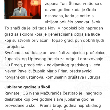
župana Toni Štimac vratio se u
davne godine kada je škola
osnovana, kada je netko s
vizijom odlučio osnovati školu.
To znači da je još tada Novi Vinodolski bio napredan
grad sa školom koja je generacijama odgajala ljude
koji su stvorili privlačan i topao grad, pun dobrih ljudi
i projekata.
Svečanost su dolaskom uveličali zamjenica pročelnice
županijskog Upravnog odjela za odgoj i obrazovanje
Ivu Erceg, predsjednik novljanskog gradskog vijeća
Neven Pavelić, župnik Mario Frlan, predstavnici
novljanskih ustanova, komunalnih društava i udruga
Jubilarne godine u školi
Ravnatelj OŠ Ivana Mažuranića čestitao je i nagradio
djelatnike koji ove godine slave jubilarne godine
provedene u školi. Prema broju godina neprekidnog