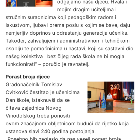
odgajamo našu djecu. Hvala i
mojim dragim učiteljima i
stručnim suradnicima koji pedagoškim radom i
iskustvom, ljubavi prema poslu s kojim se bave, daju
nemjerljiv doprinos u odrastanju generacija učenika.
Također, zahvaljujem i administrativnom i tehničkom
osoblju te pomoćnicima u nastavi, koji su sastavni dio
našeg kolektiva i bez čijeg rada škola ne bi mogla
funkcionirati“ – poručio je ravnatelj.
Porast broja djece
Gradonačelnik Tomislav
Cvitković čestitao je učenicima
Dan škole, istaknuvši da se
čitava zajednica Novog
Vinodolskog treba ponositi
ovom značajnom obljetnicom budući da rijetko koja
ustanova slavi 240 godina postojanja.
„Posebno bih naglasio da nas veseli porast broja