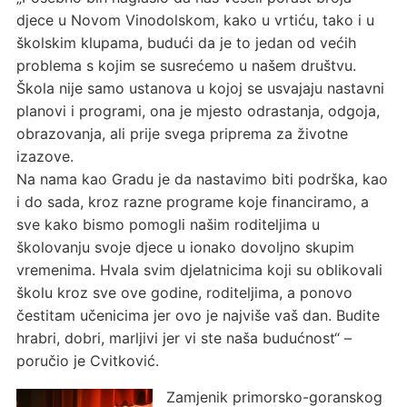
djece u Novom Vinodolskom, kako u vrtiću, tako i u
školskim klupama, budući da je to jedan od većih
problema s kojim se susrećemo u našem društvu.
Škola nije samo ustanova u kojoj se usvajaju nastavni
planovi i programi, ona je mjesto odrastanja, odgoja,
obrazovanja, ali prije svega priprema za životne
izazove.
Na nama kao Gradu je da nastavimo biti podrška, kao
i do sada, kroz razne programe koje financiramo, a
sve kako bismo pomogli našim roditeljima u
školovanju svoje djece u ionako dovoljno skupim
vremenima. Hvala svim djelatnicima koji su oblikovali
školu kroz sve ove godine, roditeljima, a ponovo
čestitam učenicima jer ovo je najviše vaš dan. Budite
hrabri, dobri, marljivi jer vi ste naša budućnost“ –
poručio je Cvitković.
Zamjenik primorsko-goranskog