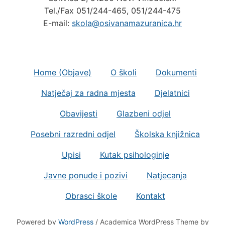
Tel./Fax 051/244-465, 051/244-475
E-mail:
skola@osivanamazuranica.hr
Home (Objave)
O školi
Dokumenti
Natječaj za radna mjesta
Djelatnici
Obavijesti
Glazbeni odjel
Posebni razredni odjel
Školska knjižnica
Upisi
Kutak psihologinje
Javne ponude i pozivi
Natjecanja
Obrasci škole
Kontakt
Powered by
WordPress
/ Academica WordPress Theme by