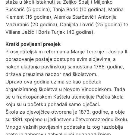
staža u školi istaknuti su Željko Špalj i Miljenko
Puškarić (5 godina), Tanja Borić (10 godina), Marina
Klement (15 godina), Alemka Starčević i Antonija
Mažuranić (20 godina), Danijela Lovrić (25 godina) te
Viliana Ježić i Boris Turjak (40 godina).
Kratki povijesni presjek
Prosvjetiteljskim reformama Marije Terezije i Josipa II.
obrazovanje postaje dostupno svim slojevima, a
nakon ukidanja pavlinskog samostana 1786. godine,
država preuzima nadzor nad školstvom.
Upravo ova godina uzima se kao početak
organiziranog školstva u Novom Vinodolskom. Tada
se u frankopanskom Kaštelu utemeljuje Pučka škola
koju su u početku pohađali samo dječaci.
Škola za djevojčice otvorena je 1873. godine, a obje
su 1891. spojene u jedinstvenu četverorazrednu školu.
Mnogo važnih povijesnih podataka iz tog razdoblja
oteto je zaboravu zahvaljujući dugogodišnjem