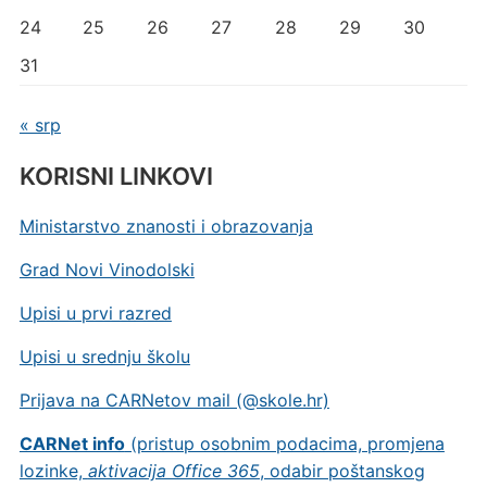
24
25
26
27
28
29
30
31
« srp
KORISNI LINKOVI
Ministarstvo znanosti i obrazovanja
Grad Novi Vinodolski
Upisi u prvi razred
Upisi u srednju školu
Prijava na CARNetov mail (@skole.hr)
CARNet info
(pristup osobnim podacima, promjena
lozinke,
aktivacija Office 365
, odabir poštanskog