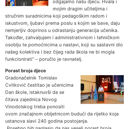
odgajamo našu djecu. Hvala i
mojim dragim učiteljima i
stručnim suradnicima koji pedagoškim radom i
iskustvom, ljubavi prema poslu s kojim se bave, daju
nemjerljiv doprinos u odrastanju generacija učenika.
Također, zahvaljujem i administrativnom i tehničkom
osoblju te pomoćnicima u nastavi, koji su sastavni dio
našeg kolektiva i bez čijeg rada škola ne bi mogla
funkcionirati“ – poručio je ravnatelj.
Porast broja djece
Gradonačelnik Tomislav
Cvitković čestitao je učenicima
Dan škole, istaknuvši da se
čitava zajednica Novog
Vinodolskog treba ponositi
ovom značajnom obljetnicom budući da rijetko koja
ustanova slavi 240 godina postojanja.
„Posebno bih naglasio da nas veseli porast broja