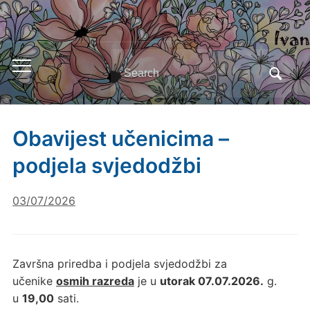
Search
Toggle
for:
mobile
menu
Obavijest učenicima –
podjela svjedodžbi
03/07/2026
Završna priredba i podjela svjedodžbi za
učenike
osmih razreda
je u
utorak 07.07.2026.
g.
u
19,00
sati.