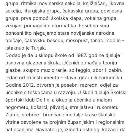
grupa, ritmika, novinarska sekcija, knjižničari, likovna
sekcija, liturgijska grupa, čakavska grupa, povijesna
grupa, prva pomoć, školska klapa, vokalna grupa,
vršnjaci pomagači i informatika. Posebno smo
ponosni što njegujemo stare novljanske narodne
običaje, čakavsku besedu, mesopust, tanac i sopile –
istaknuo je Turjak.
Dodao je da u sklopu škole od 1987. godine djeluje i
osnovna glazbena škola. Učenici pohađaju teoriju
glazbe, skupno muziciranje, solfeggio, zbor i izabiru
jedan od tri instrumenta – klavir, gitaru ili harmoniku.
Godine 2012. otvoren je posebni razredni odjel za
učenike s teškoćama u razvoju. U školi djeluje Školski
športski klub Delfin, a okuplja učenike u malom
nogometu, košarci, plivanju, streljaštvu i rukometu.
Zlatne, srebrne i brončane medalje krase školske
vitrine osvojene na brojnim županijskim i regionalnim
natjecanjima. Ravnatelj je, između ostalog, kazao i da