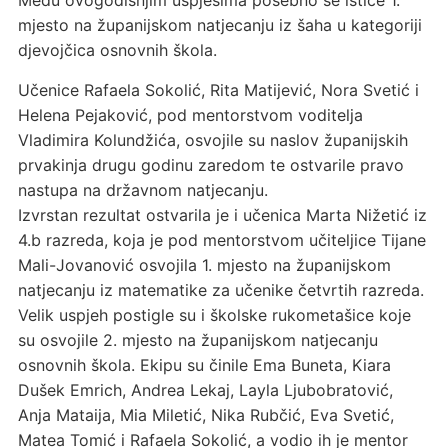
Među ovogodišnjim uspjesima posebno se ističe 1.
mjesto na županijskom natjecanju iz šaha u kategoriji
djevojčica osnovnih škola.
Učenice Rafaela Sokolić, Rita Matijević, Nora Svetić i
Helena Pejaković, pod mentorstvom voditelja
Vladimira Kolundžića, osvojile su naslov županijskih
prvakinja drugu godinu zaredom te ostvarile pravo
nastupa na državnom natjecanju.
Izvrstan rezultat ostvarila je i učenica Marta Nižetić iz
4.b razreda, koja je pod mentorstvom učiteljice Tijane
Mali-Jovanović osvojila 1. mjesto na županijskom
natjecanju iz matematike za učenike četvrtih razreda.
Velik uspjeh postigle su i školske rukometašice koje
su osvojile 2. mjesto na županijskom natjecanju
osnovnih škola. Ekipu su činile Ema Buneta, Kiara
Dušek Emrich, Andrea Lekaj, Layla Ljubobratović,
Anja Mataija, Mia Miletić, Nika Rubčić, Eva Svetić,
Matea Tomić i Rafaela Sokolić, a vodio ih je mentor