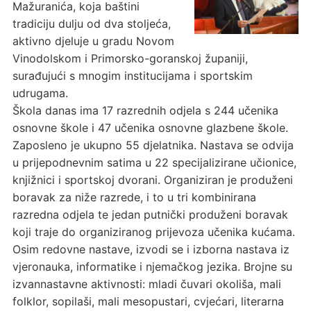
Mažuranića, koja baštini
tradiciju dulju od dva stoljeća,
aktivno djeluje u gradu Novom
Vinodolskom i Primorsko-goranskoj županiji,
surađujući s mnogim institucijama i sportskim
udrugama.
Škola danas ima 17 razrednih odjela s 244 učenika
osnovne škole i 47 učenika osnovne glazbene škole.
Zaposleno je ukupno 55 djelatnika. Nastava se odvija
u prijepodnevnim satima u 22 specijalizirane učionice,
knjižnici i sportskoj dvorani. Organiziran je produženi
boravak za niže razrede, i to u tri kombinirana
razredna odjela te jedan putnički produženi boravak
koji traje do organiziranog prijevoza učenika kućama.
Osim redovne nastave, izvodi se i izborna nastava iz
vjeronauka, informatike i njemačkog jezika. Brojne su
izvannastavne aktivnosti: mladi čuvari okoliša, mali
folklor, sopilaši, mali mesopustari, cvjećari, literarna