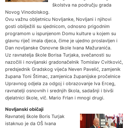
školstva na području grada
Novog Vinodolskog.
Ovu važnu obljetnicu Novljanke, Novljani i njihovi
gosti obilježili su sjednicom, odnosno prigodnim
programom u ispunjenom Domu kulture u kojem su
glavnu riječ imala djeca, čime je ujedno proslavljen i
Dan novljanske Osnovne škole Ivana Mažuranića.
Uz ravnatelja škole Borisa Turjaka, svečanosti su
nazočili i novljanski gradonačelnik Tomislav Cvitković,
predsjednik Gradskog vijeća Neven Pavelić, zamjenik
župana Toni Štimac, zamjenica županijske pročelnice
Upravnog odjela za odgoj i obrazovanje Iva Erceg,
ravnatelji osnovnih i srednjih škola, sadašnji i bivši
djelatnici škole, vlč. Mario Frlan i mnogi drugi.
Novljanski običaji
Ravnatelj škole Boris Turjak
istaknuo je da OŠ Ivana