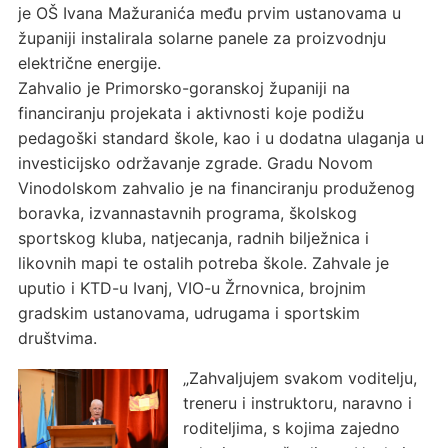
je OŠ Ivana Mažuranića među prvim ustanovama u
županiji instalirala solarne panele za proizvodnju
električne energije.
Zahvalio je Primorsko-goranskoj županiji na
financiranju projekata i aktivnosti koje podižu
pedagoški standard škole, kao i u dodatna ulaganja u
investicijsko održavanje zgrade. Gradu Novom
Vinodolskom zahvalio je na financiranju produženog
boravka, izvannastavnih programa, školskog
sportskog kluba, natjecanja, radnih bilježnica i
likovnih mapi te ostalih potreba škole. Zahvale je
uputio i KTD-u Ivanj, VIO-u Žrnovnica, brojnim
gradskim ustanovama, udrugama i sportskim
društvima.
„Zahvaljujem svakom voditelju,
treneru i instruktoru, naravno i
roditeljima, s kojima zajedno