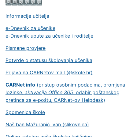
Informacije učitelja
e-Dnevnik za učenike
e-Dnevnik upute za učenike i roditelje
Pismene provjere
Potvrde o statusu školovanja učenika
Prijava na CARNetov mail (@skole.hr)
CARNet info
(pristup osobnim podacima, promjena
lozinke,
aktivacija Office 365
, odabir poštanskog
pretinca za e-poštu, CARNet-ov Helpdesk)
Spomenica škole
Naš ban Mažuranić Ivan (slikovnica)
Online katalog naše školske knjižnice