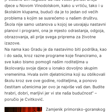
djece u Novom Vinodolskom, kako u vrtiću, tako i u
školskim klupama, budući da je to jedan od većih
problema s kojim se susrećemo u našem društvu.
Škola nije samo ustanova u kojoj se usvajaju nastavni
planovi i programi, ona je mjesto odrastanja, odgoja,
obrazovanja, ali prije svega priprema za životne
izazove.
Na nama kao Gradu je da nastavimo biti podrška, kao
i do sada, kroz razne programe koje financiramo, a
sve kako bismo pomogli našim roditeljima u
školovanju svoje djece u ionako dovoljno skupim
vremenima. Hvala svim djelatnicima koji su oblikovali
školu kroz sve ove godine, roditeljima, a ponovo
čestitam učenicima jer ovo je najviše vaš dan. Budite
hrabri, dobri, marljivi jer vi ste naša budućnost“ –
poručio je Cvitković.
Zamjenik primorsko-goranskog