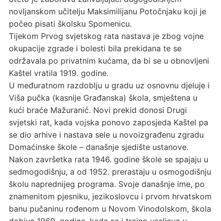
novljanskom učitelju Maksimilijanu Potočnjaku koji je
počeo pisati školsku Spomenicu.
Tijekom Prvog svjetskog rata nastava je zbog vojne
okupacije zgrade i bolesti bila prekidana te se
održavala po privatnim kućama, da bi se u obnovljeni
Kaštel vratila 1919. godine.
U međuratnom razdoblju u gradu uz osnovnu djeluje i
Viša pučka (kasnije Građanska) škola, smještena u
kući braće Mažuranić. Novi prekid donosi Drugi
svjetski rat, kada vojska ponovo zaposjeda Kaštel pa
se dio arhive i nastava sele u novoizgrađenu zgradu
Domaćinske škole – današnje sjedište ustanove.
Nakon završetka rata 1946. godine škole se spajaju u
sedmogodišnju, a od 1952. prerastaju u osmogodišnju
školu naprednijeg programa. Svoje današnje ime, po
znamenitom pjesniku, jezikoslovcu i prvom hrvatskom
banu pučaninu rođenom u Novom Vinodolskom, škola
dobiva 1960. godine, kada se i trajno useljava u