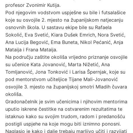
profesor Zvonimir Kutija.
Pod njegovim vodstvom uspješne su bile i futsalašice
koje su osvojile 2. mjesto na županijskom natjecanju
osnovnih škola. U sastavu ekipe bile su Rafaela
Sokolić, Eva Svetić, Kiara Dušek Emrich, Nora Svetić,
Ana Lucija Begović, Ema Buneta, Nikol Pećanić, Anja
Mataija i Frana Mataija.
Na području zaštite okoliša vrijedno priznanje osvojile
su učenice Kata Jovanović, Marta Nižetić, Ana
Tomljanović, Jona Tonković i Larisa Špernjak, koje su
pod mentorstvom učiteljice Tijane Mali-Jovanović
osvojile 3. mjesto na županijskoj smotri Mladih čuvara
okoliša.
Gradonačelnik je svim učenicima i njihovim mentorima
uputio iskrene čestitke na ostvarenim rezultatima te
istaknuo kako su svojim trudom, radom i predanošću
postigli uspjehe na koje mogu biti iznimno ponosni.
Naglasio je kako i dalje trebaju marljivo učiti i razvijati