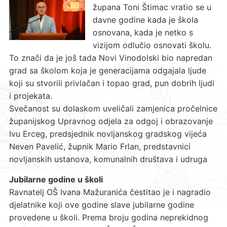
župana Toni Štimac vratio se u
davne godine kada je škola
osnovana, kada je netko s
vizijom odlučio osnovati školu.
To znači da je još tada Novi Vinodolski bio napredan
grad sa školom koja je generacijama odgajala ljude
koji su stvorili privlačan i topao grad, pun dobrih ljudi
i projekata.
Svečanost su dolaskom uveličali zamjenica pročelnice
županijskog Upravnog odjela za odgoj i obrazovanje
Ivu Erceg, predsjednik novljanskog gradskog vijeća
Neven Pavelić, župnik Mario Frlan, predstavnici
novljanskih ustanova, komunalnih društava i udruga
Jubilarne godine u školi
Ravnatelj OŠ Ivana Mažuranića čestitao je i nagradio
djelatnike koji ove godine slave jubilarne godine
provedene u školi. Prema broju godina neprekidnog