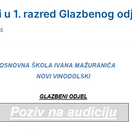
i u 1. razred Glazbenog od
26