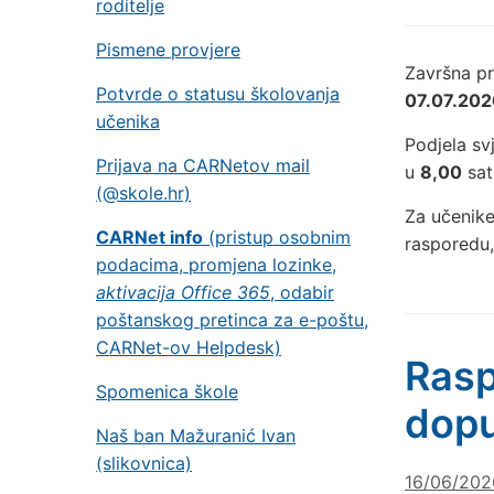
roditelje
Pismene provjere
Završna pr
Potvrde o statusu školovanja
07.07.202
učenika
Podjela s
Prijava na CARNetov mail
u
8,00
sati
(@skole.hr)
Za učenike
CARNet info
(pristup osobnim
rasporedu
podacima, promjena lozinke,
aktivacija Office 365
, odabir
poštanskog pretinca za e-poštu,
CARNet-ov Helpdesk)
Rasp
Spomenica škole
dopu
Naš ban Mažuranić Ivan
(slikovnica)
16/06/202