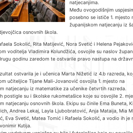
natjecanjima.
Među ovogodišnjim uspjesi
posebno se ističe 1. mjesto 
županijskom natjecanju iz š
 djevojčica osnovnih škola.
faela Sokolić, Rita Matijević, Nora Svetić i Helena Pejakov
m voditelja Vladimira Kolundžića, osvojile su naslov župani
drugu godinu zaredom te ostvarile pravo nastupa na drža
zultat ostvarila je i učenica Marta Nižetić iz 4.b razreda, ko
m učiteljice Tijane Mali-Jovanović osvojila 1. mjesto na
m natjecanju iz matematike za učenike četvrtih razreda.
eh postigle su i školske rukometašice koje su osvojile 2. mj
m natjecanju osnovnih škola. Ekipu su činile Ema Buneta, K
ch, Andrea Lekaj, Layla Ljubobratović, Anja Mataija, Mia Mi
ć, Eva Svetić, Matea Tomić i Rafaela Sokolić, a vodio ih je
vonimir Kutija.
im vodstvom uspješne su bile i futsalašice koje su osvojile