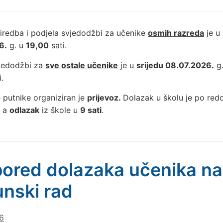
iredba i podjela svjedodžbi za učenike
osmih razreda
je u
6.
g. u
19,00
sati.
vjedodžbi za
sve ostale učenike
je u
srijedu 08.07.2026.
g
.
 putnike organiziran je
prijevoz.
Dolazak u školu je po re
, a
odlazak
iz škole u
9 sati
.
ored dolazaka učenika na
nski rad
6