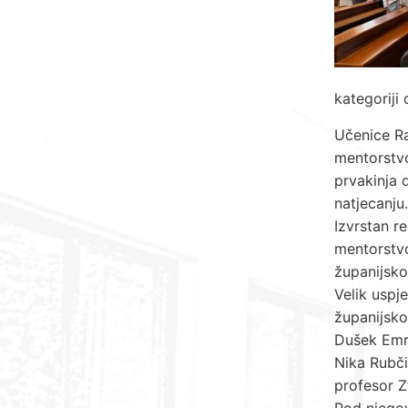
kategoriji
Učenice Ra
mentorstvo
prvakinja 
natjecanju.
Izvrstan re
mentorstvo
županijsko
Velik uspj
županijsko
Dušek Emri
Nika Rubči
profesor Z
Pod njegov