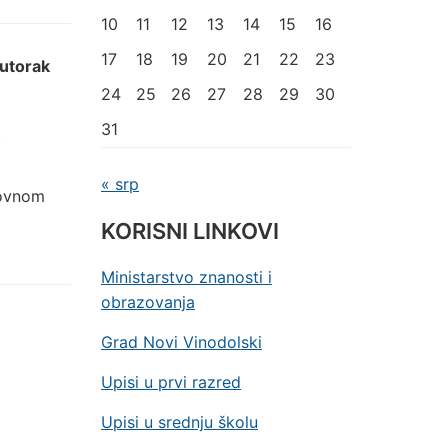
10
11
12
13
14
15
16
17
18
19
20
21
22
23
utorak
24
25
26
27
28
29
30
31
.
« srp
dovnom
KORISNI LINKOVI
Ministarstvo znanosti i
obrazovanja
Grad Novi Vinodolski
Upisi u prvi razred
Upisi u srednju školu