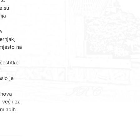
e su
ija
a
ernjak,
 mjesto na
čestitke
i
sio je
jihova
 već i za
 mladih