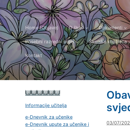
Home (Objave)
O školi
Dokumenti
Posebni razredni odjel
Školska knjižnica
Kontakt
Obav
svje
Informacije učitelja
e-Dnevnik za učenike
03/07/20
e-Dnevnik upute za učenike i