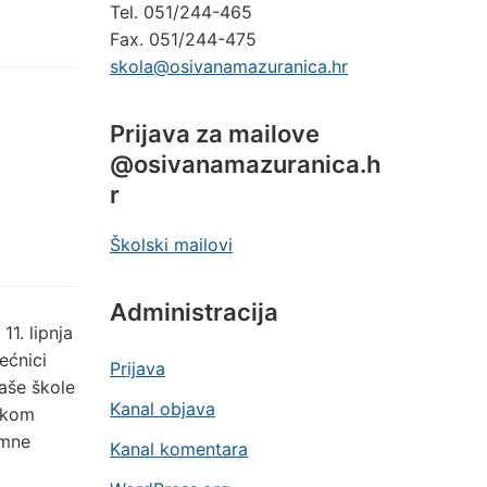
Tel. 051/244-465
Fax. 051/244-475
skola@osivanamazuranica.hr
Prijava za mailove
@osivanamazuranica.h
r
Školski mailovi
Administracija
11. lipnja
ećnici
Prijava
naše škole
Kanal objava
jekom
imne
Kanal komentara