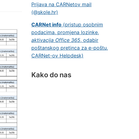
Prijava na CARNetov mail
(@skole.hr)
CARNet info
(pristup osobnim
podacima, promjena lozinke,
aktivacija Office 365
, odabir
poštanskog pretinca za e-poštu,
CARNet-ov Helpdesk)
Kako do nas