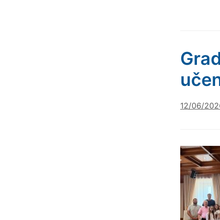
Grad
učen
12/06/202