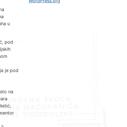
WordPress.org
ma
na
aha u
ić, pod
jskih
vnom
ja je pod
esto na
iara
letić,
 mentor
 2.