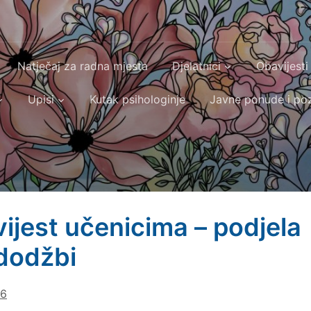
Natječaj za radna mjesta
Djelatnici
Obavijesti
Upisi
Kutak psihologinje
Javne ponude i poz
ijest učenicima – podjela
dodžbi
26