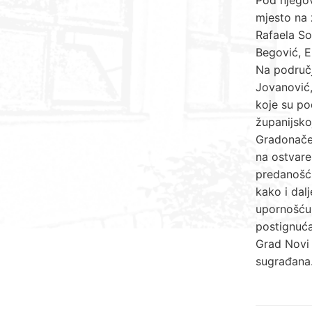
mjesto na 
Rafaela So
Begović, E
Na područj
Jovanović,
koje su po
županijsko
Gradonačel
na ostvare
predanošću
kako i dalj
upornošću 
postignuća
Grad Novi 
sugrađana