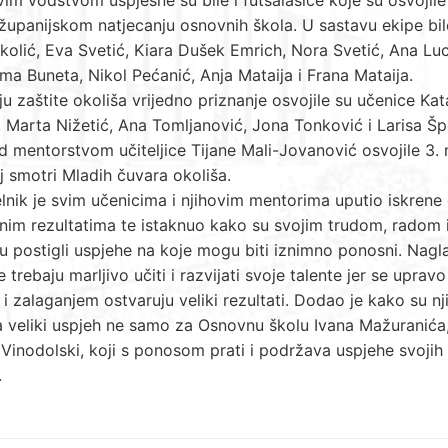
županijskom natjecanju osnovnih škola. U sastavu ekipe bil
kolić, Eva Svetić, Kiara Dušek Emrich, Nora Svetić, Ana Luc
ma Buneta, Nikol Pećanić, Anja Mataija i Frana Mataija.
u zaštite okoliša vrijedno priznanje osvojile su učenice Kat
 Marta Nižetić, Ana Tomljanović, Jona Tonković i Larisa Šp
d mentorstvom učiteljice Tijane Mali-Jovanović osvojile 3.
j smotri Mladih čuvara okoliša.
nik je svim učenicima i njihovim mentorima uputio iskrene 
nim rezultatima te istaknuo kako su svojim trudom, radom 
 postigli uspjehe na koje mogu biti iznimno ponosni. Nagla
e trebaju marljivo učiti i razvijati svoje talente jer se upravo
i zalaganjem ostvaruju veliki rezultati. Dodao je kako su n
 veliki uspjeh ne samo za Osnovnu školu Ivana Mažuranića,
Vinodolski, koji s ponosom prati i podržava uspjehe svojih
.