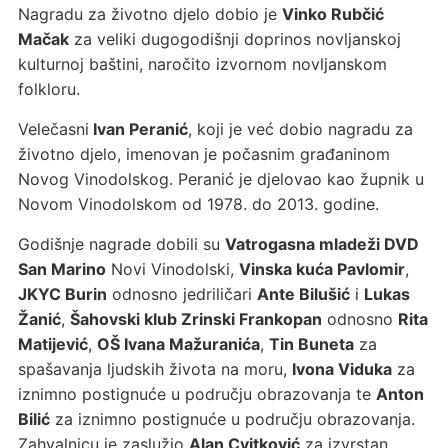
Nagradu za životno djelo dobio je
Vinko Rubčić
Mačak
za veliki dugogodišnji doprinos novljanskoj
kulturnoj baštini, naročito izvornom novljanskom
folkloru.
Velečasni
Ivan Peranić
, koji je već dobio nagradu za
životno djelo, imenovan je počasnim građaninom
Novog Vinodolskog. Peranić je djelovao kao župnik u
Novom Vinodolskom od 1978. do 2013. godine.
Godišnje nagrade dobili su
Vatrogasna mladeži DVD
San Marino
Novi Vinodolski,
Vinska kuća Pavlomir
,
JKYC Burin
odnosno jedriličari
Ante Bilušić
i
Lukas
Žanić
,
Šahovski klub Zrinski Frankopan
odnosno
Rita
Matijević
,
OŠ Ivana Mažuranića
,
Tin Buneta
za
spašavanja ljudskih života na moru,
Ivona Viduka
za
iznimno postignuće u području obrazovanja te
Anton
Bilić
za iznimno postignuće u području obrazovanja.
Zahvalnicu je zaslužio
Alan Cvitković
za izvrstan