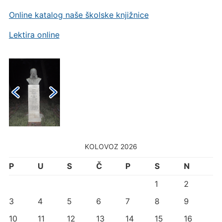
Online katalog naše školske knjižnice
Lektira online
KOLOVOZ 2026
P
U
S
Č
P
S
N
1
2
3
4
5
6
7
8
9
10
11
12
13
14
15
16