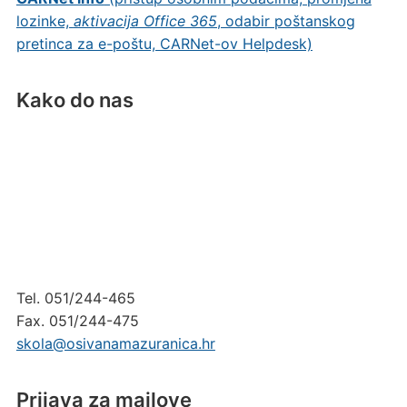
lozinke,
aktivacija Office 365
, odabir poštanskog
pretinca za e-poštu, CARNet-ov Helpdesk)
Kako do nas
Tel. 051/244-465
Fax. 051/244-475
skola@osivanamazuranica.hr
Prijava za mailove