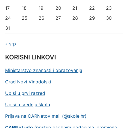
17
18
19
20
21
22
23
24
25
26
27
28
29
30
31
« srp
KORISNI LINKOVI
Ministarstvo znanosti i obrazovanja
Grad Novi Vinodolski
Upisi u prvi razred
Upisi u srednju školu
Prijava na CARNetov mail (@skole.hr)
CARNet info
(pristup osobnim podacima, promjena