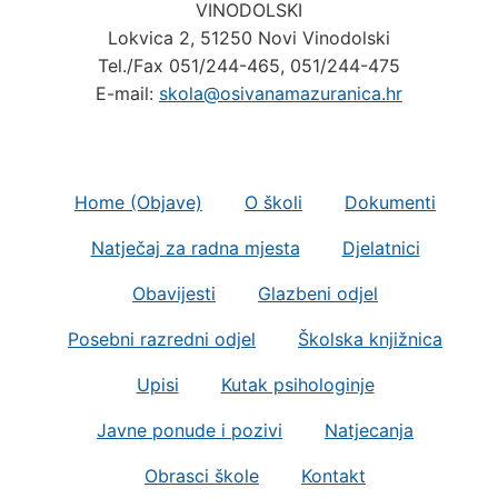
VINODOLSKI
Lokvica 2, 51250 Novi Vinodolski
Tel./Fax 051/244-465, 051/244-475
E-mail:
skola@osivanamazuranica.hr
Home (Objave)
O školi
Dokumenti
Natječaj za radna mjesta
Djelatnici
Obavijesti
Glazbeni odjel
Posebni razredni odjel
Školska knjižnica
Upisi
Kutak psihologinje
Javne ponude i pozivi
Natjecanja
Obrasci škole
Kontakt