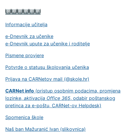
Informacije učitelja
e-Dnevnik za učenike
e-Dnevnik upute za učenike i roditelje
Pismene provjere
Potvrde o statusu školovanja učenika
Prijava na CARNetov mail (@skole.hr)
CARNet info
(pristup osobnim podacima, promjena
lozinke,
aktivacija Office 365
, odabir poštanskog
pretinca za e-poštu, CARNet-ov Helpdesk)
Spomenica škole
Naš ban Mažuranić Ivan (slikovnica)