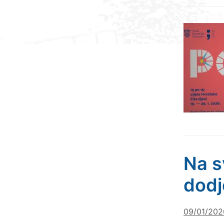
Na s
dodj
09/01/202