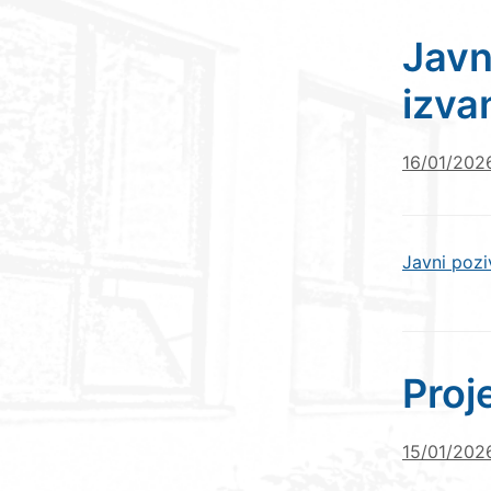
Javn
izva
16/01/202
Javni pozi
Proj
15/01/202