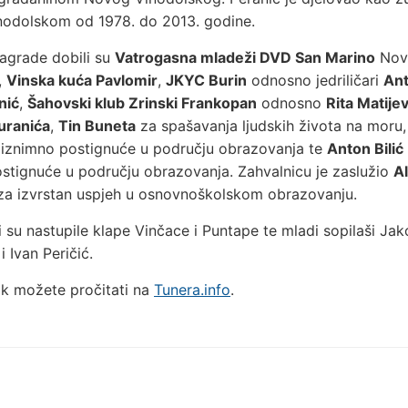
odolskom od 1978. do 2013. godine.
agrade dobili su
Vatrogasna mladeži DVD San Marino
Nov
,
Vinska kuća Pavlomir
,
JKYC Burin
odnosno jedriličari
Ant
nić
,
Šahovski klub Zrinski Frankopan
odnosno
Rita Matijev
uranića
,
Tin Buneta
za spašavanja ljudskih života na moru
iznimno postignuće u području obrazovanja te
Anton Bilić
stignuće u području obrazovanja. Zahvalnicu je zaslužio
A
a izvrstan uspjeh u osnovnoškolskom obrazovanju.
i su nastupile klape Vinčace i Puntape te mladi sopilaši Jak
 Ivan Peričić.
nak možete pročitati na
Tunera.info
.