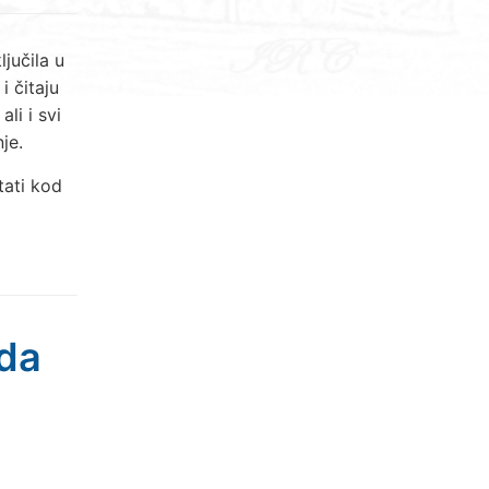
jučila u
i čitaju
ali i svi
je.
tati kod
ada