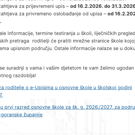
zahtjeva za prijevremeni upis –
od 16.2.2026. do 31.3.2026
zahtjeva za privremeno oslobađanje od upisa –
od 16.2.20
.
le informacije, termine testiranja u školi, liječničkih pregle
skih pretraga roditelji će pratiti mrežne stranice škole kojoj
ema upisnom području. Ostale informacije nalaze se u dok
se suradnji s vama i vašim djetetom te vam želimo ugodan
tnog razdoblja!
za roditelje o e-Upisima u osnovne škole u školskoj godini
7.
 u prvi razred osnovne škole za šk. g. 2026./2027. za podru
-goranske županije