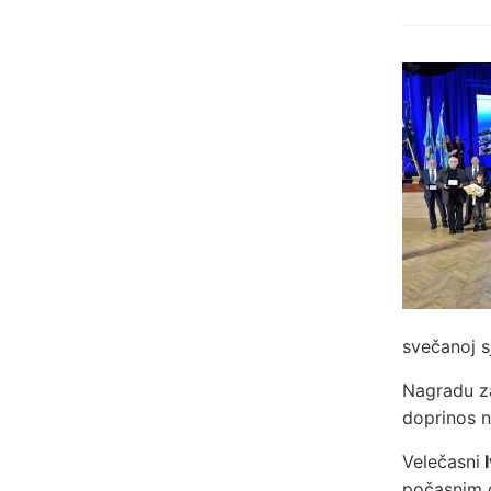
svečanoj s
Nagradu za
doprinos n
Velečasni
I
počasnim 