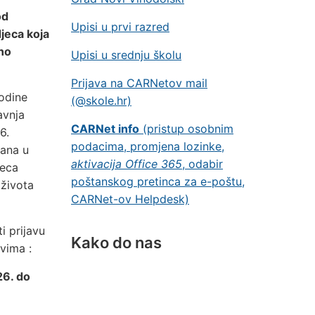
od
Upisi u prvi razred
jeca koja
no
Upisi u srednju školu
Prijava na CARNetov mail
godine
(@skole.hr)
avnja
CARNet info
(pristup osobnim
6.
podacima, promjena lozinke,
sana u
aktivacija Office 365
, odabir
jeca
poštanskog pretinca za e-poštu,
 života
CARNet-ov Helpdesk)
i prijavu
Kako do nas
vima :
26. do