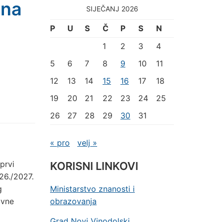
 na
SIJEČANJ 2026
P
U
S
Č
P
S
N
1
2
3
4
5
6
7
8
9
10
11
12
13
14
15
16
17
18
19
20
21
22
23
24
25
26
27
28
29
30
31
« pro
velj »
prvi
KORISNI LINKOVI
26./2027.
g
Ministarstvo znanosti i
ovne
obrazovanja
Grad Novi Vinodolski