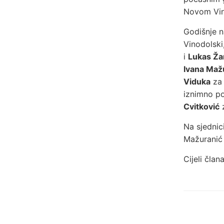
Novom Vin
Godišnje n
Vinodolski
i
Lukas Ža
Ivana Maž
Viduka
za 
iznimno po
Cvitković
z
Na sjednic
Mažuranić i
Cijeli čla