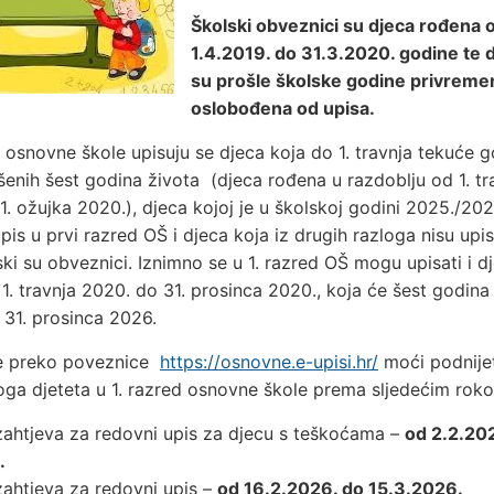
Školski obveznici su djeca rođena 
1.4.2019. do 31.3.2020. godine te d
su prošle školske godine privreme
oslobođena od upisa.
d osnovne škole upisuju se djeca koja do 1. travnja tekuće 
šenih šest godina života (djeca rođena u razdoblju od 1. tr
1. ožujka 2020.), djeca kojoj je u školskoj godini 2025./202
is u prvi razred OŠ i djeca koja iz drugih razloga nisu upi
ski su obveznici. Iznimno se u 1. razred OŠ mogu upisati i d
1. travnja 2020. do 31. prosinca 2020., koja će šest godina
o 31. prosinca 2026.
će preko poveznice
https://osnovne.e-upisi.hr/
moći podnijet
oga djeteta u 1. razred osnovne škole prema sljedećim roko
zahtjeva za redovni upis za djecu s teškoćama –
od 2.2.20
.
zahtjeva za redovni upis –
od 16.2.2026. do 15.3.2026.