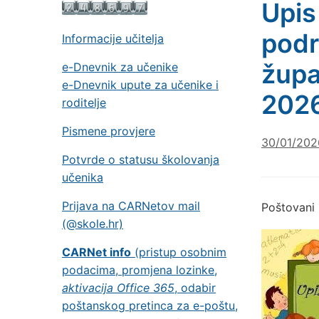
Upis
podr
Informacije učitelja
župa
e-Dnevnik za učenike
e-Dnevnik upute za učenike i
2026
roditelje
Pismene provjere
30/01/202
Potvrde o statusu školovanja
učenika
Prijava na CARNetov mail
Poštovani r
(@skole.hr)
CARNet info
(pristup osobnim
podacima, promjena lozinke,
aktivacija Office 365
, odabir
poštanskog pretinca za e-poštu,