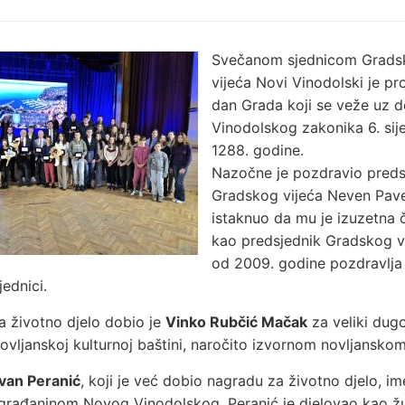
Svečanom sjednicom Grads
vijeća Novi Vinodolski je pr
dan Grada koji se veže uz 
Vinodolskog zakonika 6. sij
1288. godine.
Nazočne je pozdravio preds
Gradskog vijeća Neven Pavel
istaknuo da mu je izuzetna 
kao predsjednik Gradskog vi
od 2009. godine pozdravlja
jednici.
 životno djelo dobio je
Vinko Rubčić Mačak
za veliki dug
ovljanskoj kulturnoj baštini, naročito izvornom novljanskom
van Peranić
, koji je već dobio nagradu za životno djelo, i
građaninom Novog Vinodolskog. Peranić je djelovao kao ž