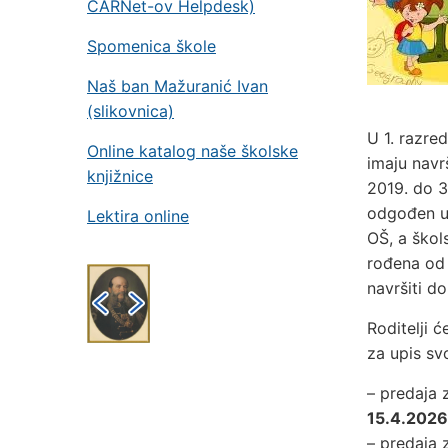
CARNet-ov Helpdesk)
Spomenica škole
Naš ban Mažuranić Ivan
(slikovnica)
U 1. razre
Online katalog naše školske
imaju navr
knjižnice
2019. do 3
odgođen up
Lektira online
OŠ, a škol
rođena od 
navršiti d
Roditelji 
za upis sv
– predaja 
15.4.2026
– predaja 