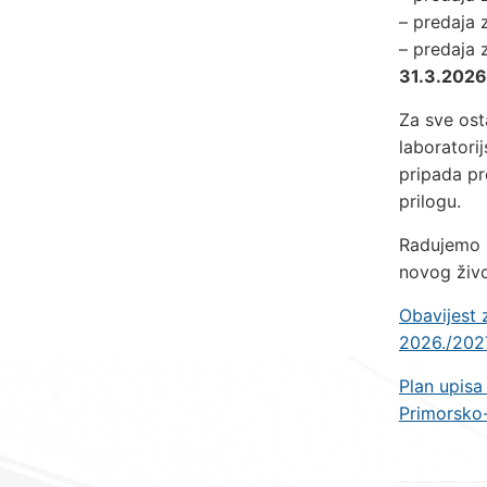
– predaja 
– predaja 
31.3.2026
Za sve osta
laboratorij
pripada pr
prilogu.
Radujemo 
novog živo
Obavijest 
2026./202
Plan upisa
Primorsko