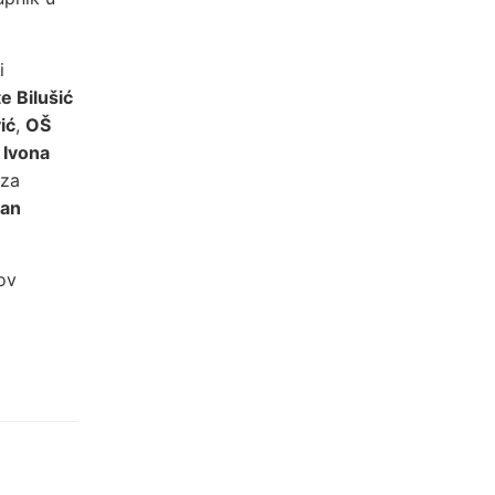
i
e Bilušić
ić
,
OŠ
,
Ivona
za
lan
ov