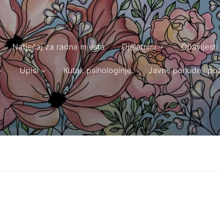
Natječaj za radna mjesta
Djelatnici
Obavijesti
Upisi
Kutak psihologinje
Javne ponude i poz