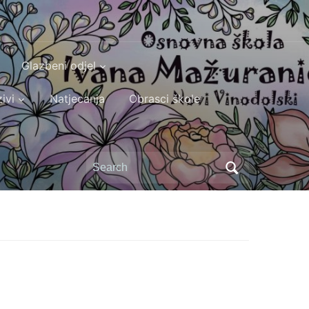
Glazbeni odjel
ivi
Natjecanja
Obrasci škole
Search
for: