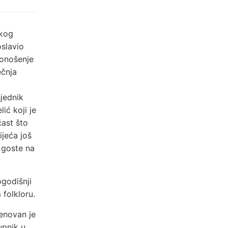
kog
oslavio
donošenje
ečnja
jednik
ić koji je
čast što
jeća još
 goste na
ogodišnji
 folkloru.
menovan je
upnik u