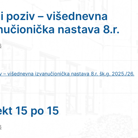
i poziv – višednevna
nučionička nastava 8.r.
6
v – višednevna izvanučionička nastava 8.r. šk.g. 2025./26.
ekt 15 po 15
6