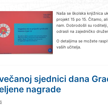
Naša se školska knjižnica ukl
projekt 15 po 15. Čitamo, ali 
nam. Dobrodošli su roditelji, 
odrasli na zajedničko družen
O detaljima se možete raspi
vaših učitelja.
večanoj sjednici dana Gr
eljene nagrade
6