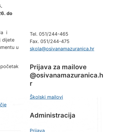
.
26. do
da i
Tel. 051/244-465
 dijete
Fax. 051/244-475
umentu u
skola@osivanamazuranica.hr
Prijava za mailove
 početak
@osivanamazuranica.h
r
Školski mailovi
čje
Administracija
Prijava